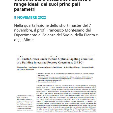
PUBBLICAZIONI
range ideali dei suoi principali
SYSMAN PROGETTI & SERVIZI SRL
ARTICOLO DELLA SETTIMANA
TASK 3.6
parametri
GALLERY
RASSEGNA STAMPA
TASK 3.7
8 NOVEMBRE 2022
FOTO GALLERY
CONTATTI
Nella quarta lezione dello short master del 7
TESI DI LAUREA
TASK 3.8
VIDEO GALLERY
novembre, il prof. Francesco Montesano del
TASK 3.9
Dipartimento di Scienze del Suolo, della Pianta e
degli Alime
TASK 3.10