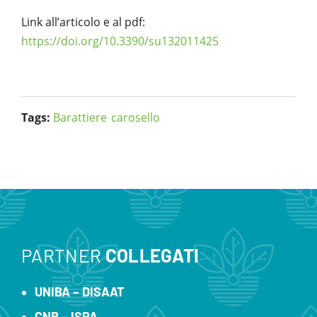
Link all’articolo e al pdf:
https://doi.org/10.3390/su132011425
Tags:
Barattiere
carosello
PARTNER
COLLEGATI
UNIBA – DISAAT
CNR – ISPA