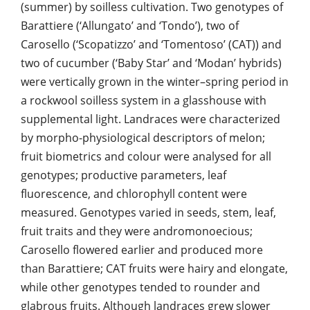
(summer) by soilless cultivation. Two genotypes of
Barattiere (‘Allungato’ and ‘Tondo’), two of
Carosello (‘Scopatizzo’ and ‘Tomentoso’ (CAT)) and
two of cucumber (‘Baby Star’ and ‘Modan’ hybrids)
were vertically grown in the winter–spring period in
a rockwool soilless system in a glasshouse with
supplemental light. Landraces were characterized
by morpho-physiological descriptors of melon;
fruit biometrics and colour were analysed for all
genotypes; productive parameters, leaf
fluorescence, and chlorophyll content were
measured. Genotypes varied in seeds, stem, leaf,
fruit traits and they were andromonoecious;
Carosello flowered earlier and produced more
than Barattiere; CAT fruits were hairy and elongate,
while other genotypes tended to rounder and
glabrous fruits. Although landraces grew slower