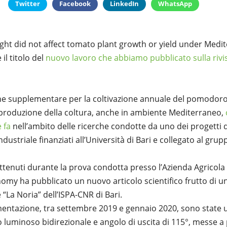
Twitter
Facebook
LinkedIn
WhatsApp
ight did not affect tomato plant growth or yield under Medi
il titolo del
nuovo lavoro che abbiamo pubblicato sulla rivi
one supplementare per la coltivazione annuale del pomodor
produzione della coltura, anche in ambiente Mediterraneo,
 fa
nell’ambito delle ricerche condotte da uno dei progetti 
ndustriale finanziati all’Università di Bari e collegato al gru
ttenuti durante la prova condotta presso l’Azienda Agricola F
nomy ha pubblicato un nuovo articolo scientifico frutto di u
“La Noria” dell’ISPA-CNR di Bari.
entazione, tra settembre 2019 e gennaio 2020, sono state u
so luminoso bidirezionale e angolo di uscita di 115°, messe a