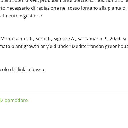
i dallo spettro R+B, probabilmente perché la radiazione sola
orto necessario di radiazione nel rosso lontano alla pianta
estimento e gestione.
, Montesano F.F., Serio F., Signore A., Santamaria P., 2020. 
 tomato plant growth or yield under Mediterranean greenhous
icolo dal link in basso.
ED
pomodoro