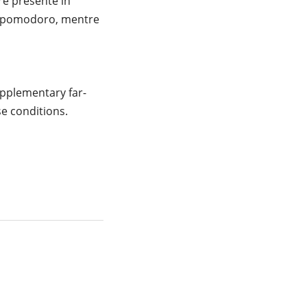
re presente in
 di pomodoro, mentre
Supplementary far-
e conditions.