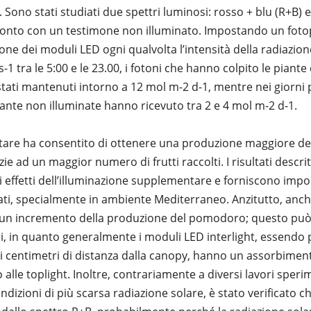
 Sono stati studiati due spettri luminosi: rosso + blu (R+B) 
ronto con un testimone non illuminato. Impostando un fotop
ne dei moduli LED ogni qualvolta l’intensità della radiazion
1 tra le 5:00 e le 23.00, i fotoni che hanno colpito le piante 
 stati mantenuti intorno a 12 mol m-2 d-1, mentre nei giorni p
ante non illuminate hanno ricevuto tra 2 e 4 mol m-2 d-1.
are ha consentito di ottenere una produzione maggiore del
ie ad un maggior numero di frutti raccolti. I risultati descri
i effetti dell’illuminazione supplementare e forniscono impor
iati, specialmente in ambiente Mediterraneo. Anzitutto, anche
a un incremento della produzione del pomodoro; questo può
i, in quanto generalmente i moduli LED interlight, essendo 
i centimetri di distanza dalla canopy, hanno un assorbimen
o alle toplight. Inoltre, contrariamente a diversi lavori speri
ndizioni di più scarsa radiazione solare, è stato verificato 