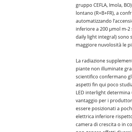
gruppo CEFLA, Imola, BO).
lontano (R+B+FR), a conf
automatizzando l’accensio
inferiore a 200 µmol m-2 s-
daily light integral) sono
maggiore nuvolosità le pi
La radiazione supplement
piante non illuminate graz
scientifico confermano gl
aspetti fin qui poco stud
LED interlight determin
vantaggio per i produttor
essere posizionati a poch
elettrica inferiore rispett
camera di crescita o in co