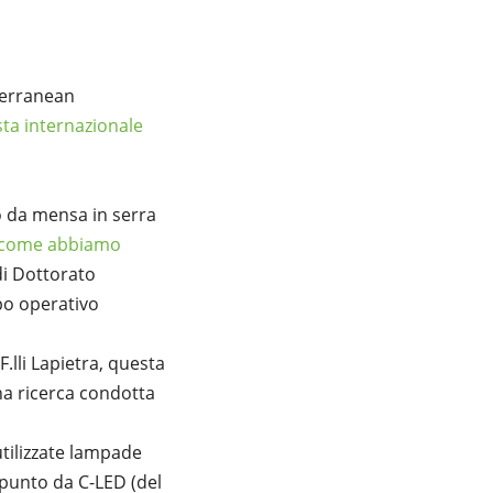
terranean
sta internazionale
o da mensa in serra
come abbiamo
di Dottorato
ppo operativo
.lli Lapietra, questa
na ricerca condotta
tilizzate lampade
 punto da C-LED (del