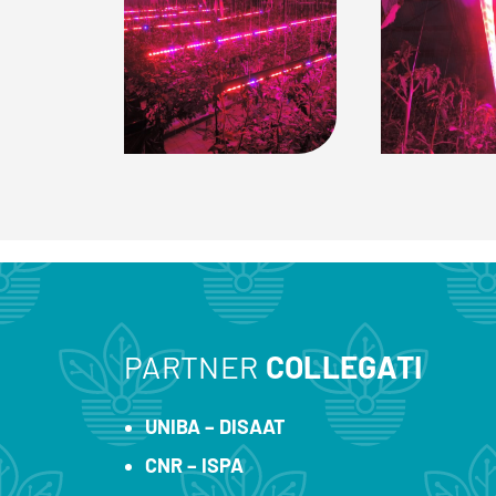
PARTNER
COLLEGATI
UNIBA – DISAAT
CNR – ISPA