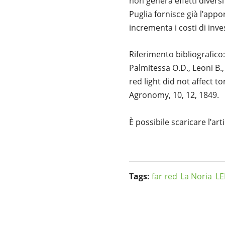
non genera effetti divers
Puglia fornisce già l’app
incrementa i costi di inv
Riferimento bibliografico:
Palmitessa O.D., Leoni B.
red light did not affect
Agronomy, 10, 12, 1849.
È possibile scaricare l’art
Tags:
far red
La Noria
L