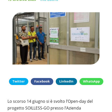
PUBBLICAZIONI
SYSMAN PROGETTI & SERVIZI SRL
ARTICOLO DELLA SETTIMANA
TASK 3.6
GALLERY
RASSEGNA STAMPA
TASK 3.7
FOTO GALLERY
CONTATTI
TESI DI LAUREA
TASK 3.8
VIDEO GALLERY
TASK 3.9
TASK 3.10
Twitter
Facebook
LinkedIn
WhatsApp
Lo scorso 14 giugno si è svolto l’Open-day del
progetto SOILLESS-GO presso l’Azienda