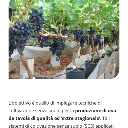
PUBBLICAZIONI
SYSMAN PROGETTI & SERVIZI SRL
ARTICOLO DELLA SETTIMANA
TASK 3.6
GALLERY
RASSEGNA STAMPA
TASK 3.7
FOTO GALLERY
CONTATTI
TESI DI LAUREA
TASK 3.8
VIDEO GALLERY
TASK 3.9
TASK 3.10
L’obiettivo è quello di impiegare tecniche di
coltivazione senza suolo per la
produzione di uva
da tavola di qualità ed ‘extra-stagionale’
. Tali
sistemi di coltivazione senza suolo (SCS) applicati