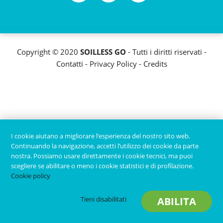
Copyright © 2020
SOILLESS GO
- Tutti i diritti riservati -
Contatti
-
Privacy Policy
-
Credits
I cookie aiutano a migliorare l’esperienza del nostro sito web.
Continuando la navigazione, accetti l’utilizzo dei cookie da parte
nostra. Possiamo usare direttamente i cookie tecnici, ma puoi
scegliere se abilitare o meno i cookie statistici e di profilazione.
Cookie policy
Tieni disabilitati
ABILITA