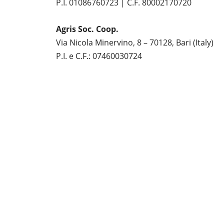
P.I. 01086760723 | C.F. 80002170720
Agris Soc. Coop.
Via Nicola Minervino, 8 – 70128, Bari (Italy)
P.I. e C.F.: 07460030724