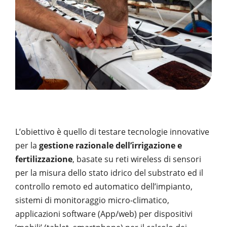
PUBBLICAZIONI
SYSMAN PROGETTI & SERVIZI SRL
ARTICOLO DELLA SETTIMANA
TASK 3.6
GALLERY
RASSEGNA STAMPA
TASK 3.7
FOTO GALLERY
CONTATTI
TESI DI LAUREA
TASK 3.8
VIDEO GALLERY
TASK 3.9
TASK 3.10
L’obiettivo è quello di testare tecnologie innovative
per la
gestione razionale dell’irrigazione e
fertilizzazione
, basate su reti wireless di sensori
per la misura dello stato idrico del substrato ed il
controllo remoto ed automatico dell’impianto,
sistemi di monitoraggio micro-climatico,
applicazioni software (App/web) per dispositivi