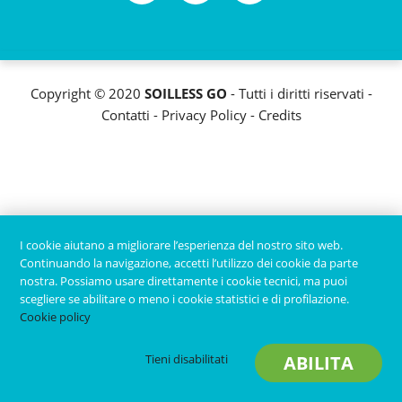
Copyright © 2020
SOILLESS GO
- Tutti i diritti riservati -
Contatti
-
Privacy Policy
-
Credits
I cookie aiutano a migliorare l’esperienza del nostro sito web.
Continuando la navigazione, accetti l’utilizzo dei cookie da parte
nostra. Possiamo usare direttamente i cookie tecnici, ma puoi
scegliere se abilitare o meno i cookie statistici e di profilazione.
Cookie policy
Tieni disabilitati
ABILITA