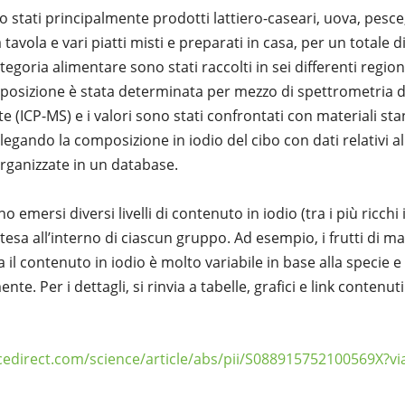
no stati principalmente prodotti lattiero-caseari, uova, pesce,
tavola e vari piatti misti e preparati in casa, per un totale di
goria alimentare sono stati raccolti in sei differenti region
omposizione è stata determinata per mezzo di spettrometria
(ICP-MS) e i valori sono stati confrontati con materiali stan
egando la composizione in iodio del cibo con dati relativi all
rganizzate in un database.
o emersi diversi livelli di contenuto in iodio (tra i più ricchi i
tesa all’interno di ciascun gruppo. Ad esempio, i frutti di m
 ma il contenuto in iodio è molto variabile in base alla specie 
nte. Per i dettagli, si rinvia a tabelle, grafici e link contenuti
cedirect.com/science/article/abs/pii/S088915752100569X?v