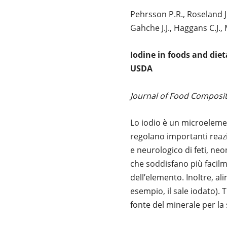
Pehrsson P.R., Roseland J.
Gahche J.J., Haggans C.J.,
Iodine in foods and die
USDA
Journal of Food Composit
Lo iodio è un microelemen
regolano importanti reaz
e neurologico di feti, neo
che soddisfano più facilme
dell’elemento. Inoltre, a
esempio, il sale iodato). 
fonte del minerale per la