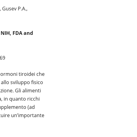
, Gusev P.A.,
y NIH, FDA and
369
 ormoni tiroidei che
llo sviluppo fisico
zione. Gli alimenti
, in quanto ricchi
 supplemento (ad
tituire un’importante