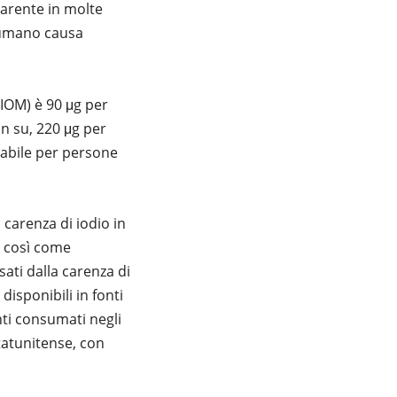
carente in molte
o umano causa
(IOM) è 90 μg per
in su, 220 μg per
rabile per persone
 carenza di iodio in
, così come
sati dalla carenza di
disponibili in fonti
enti consumati negli
tatunitense, con