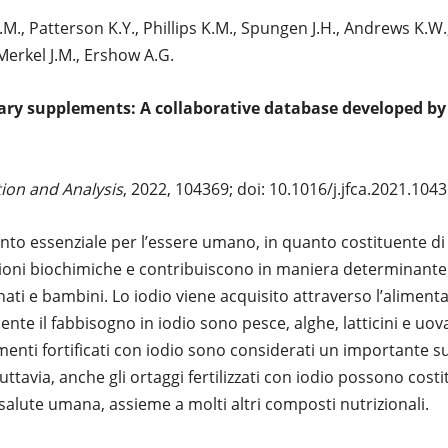
M., Patterson K.Y., Phillips K.M., Spungen J.H., Andrews K.W.
 Merkel J.M., Ershow A.G.
tary supplements: A collaborative database developed b
ion and Analysis
, 2022, 104369; doi: 10.1016/j.jfca.2021.104
to essenziale per l’essere umano, in quanto costituente di
ioni biochimiche e contribuiscono in maniera determinante a
nati e bambini. Lo iodio viene acquisito attraverso l’alimenta
nte il fabbisogno in iodio sono pesce, alghe, latticini e uova
limenti fortificati con iodio sono considerati un importante
Tuttavia, anche gli ortaggi fertilizzati con iodio possono cos
 salute umana, assieme a molti altri composti nutrizionali.