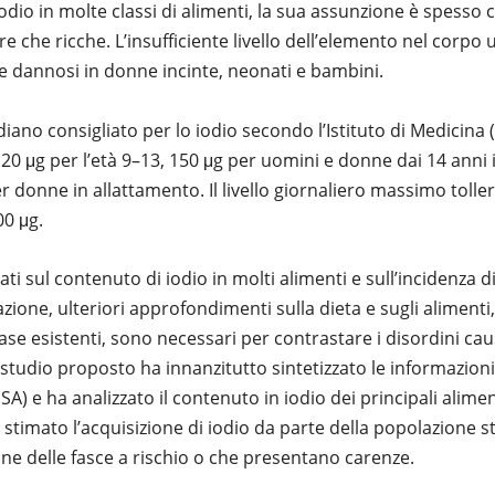
odio in molte classi di alimenti, la sua assunzione è spesso 
e che ricche. L’insufficiente livello dell’elemento nel corp
e dannosi in donne incinte, neonati e bambini.
iano consigliato per lo iodio secondo l’Istituto di Medicina 
120 μg per l’età 9–13, 150 μg per uomini e donne dai 14 anni 
r donne in allattamento. Il livello giornaliero massimo tolle
00 μg.
ti sul contenuto di iodio in molti alimenti e sull’incidenza di
zione, ulteriori approfondimenti sulla dieta e sugli alimenti
se esistenti, sono necessari per contrastare i disordini cau
 studio proposto ha innanzitutto sintetizzato le informazioni 
 (USA) e ha analizzato il contenuto in iodio dei principali alim
timato l’acquisizione di iodio da parte della popolazione s
ne delle fasce a rischio o che presentano carenze.