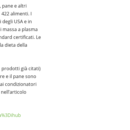
 pane e altri
 422 alimenti. I
i degli USA e in
 di massa a plasma
dard certificati. Le
a dieta della
 prodotti già citati)
are e il pane sono
e ai condizionatori
 nell’articolo
ia%3Dihub