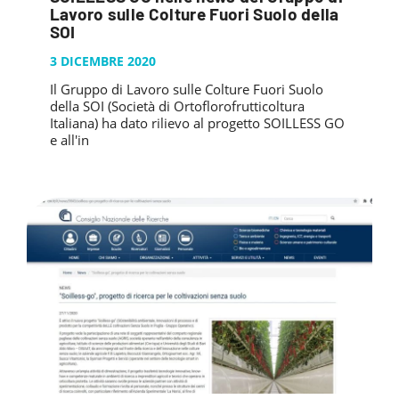
PUBBLICAZIONI
Lavoro sulle Colture Fuori Suolo della
SYSMAN PROGETTI & SERVIZI SRL
ARTICOLO DELLA SETTIMANA
TASK 3.6
SOI
GALLERY
RASSEGNA STAMPA
TASK 3.7
3 DICEMBRE 2020
FOTO GALLERY
CONTATTI
Il Gruppo di Lavoro sulle Colture Fuori Suolo
TESI DI LAUREA
TASK 3.8
VIDEO GALLERY
della SOI (Società di Ortoflorofrutticoltura
TASK 3.9
Italiana) ha dato rilievo al progetto SOILLESS GO
e all'in
TASK 3.10