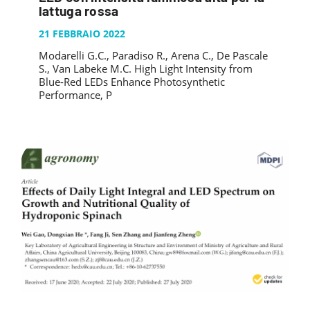
PUBBLICAZIONI
lattuga rossa
SYSMAN PROGETTI & SERVIZI SRL
ARTICOLO DELLA SETTIMANA
TASK 3.6
GALLERY
21 FEBBRAIO 2022
RASSEGNA STAMPA
TASK 3.7
Modarelli G.C., Paradiso R., Arena C., De Pascale
FOTO GALLERY
CONTATTI
S., Van Labeke M.C. High Light Intensity from
TESI DI LAUREA
TASK 3.8
VIDEO GALLERY
Blue-Red LEDs Enhance Photosynthetic
Performance, P
TASK 3.9
TASK 3.10