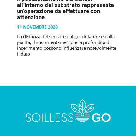
PUBBLICAZIONI
all’interno del substrato rappresenta
SYSMAN PROGETTI & SERVIZI SRL
ARTICOLO DELLA SETTIMANA
TASK 3.6
un’operazione da effettuare con
GALLERY
attenzione
RASSEGNA STAMPA
TASK 3.7
FOTO GALLERY
11 NOVEMBRE 2020
CONTATTI
TESI DI LAUREA
TASK 3.8
VIDEO GALLERY
La distanza del sensore dal gocciolatore e dalla
TASK 3.9
pianta, il suo orientamento e la profondità di
inserimento possono influenzare notevolmente
TASK 3.10
il dato