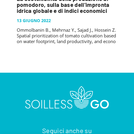
PUBBLICAZIONI
pomodoro, sulla base dell’impronta
SYSMAN PROGETTI & SERVIZI SRL
ARTICOLO DELLA SETTIMANA
TASK 3.6
idrica globale e di indici economici
GALLERY
RASSEGNA STAMPA
TASK 3.7
13 GIUGNO 2022
FOTO GALLERY
CONTATTI
Ommolbanin B., Mehrnaz Y., Sajad J., Hossein Z.
TESI DI LAUREA
TASK 3.8
VIDEO GALLERY
Spatial prioritization of tomato cultivation based
TASK 3.9
on water footprint, land productivity, and econo
TASK 3.10
Seguici anche su