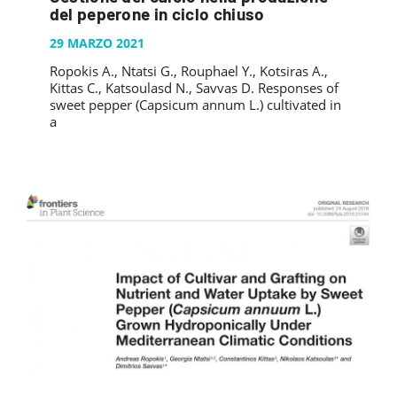
PUBBLICAZIONI
del peperone in ciclo chiuso
SYSMAN PROGETTI & SERVIZI SRL
ARTICOLO DELLA SETTIMANA
TASK 3.6
GALLERY
29 MARZO 2021
RASSEGNA STAMPA
TASK 3.7
Ropokis A., Ntatsi G., Rouphael Y., Kotsiras A.,
FOTO GALLERY
CONTATTI
Kittas C., Katsoulasd N., Savvas D. Responses of
TESI DI LAUREA
TASK 3.8
VIDEO GALLERY
sweet pepper (Capsicum annum L.) cultivated in
a
TASK 3.9
TASK 3.10