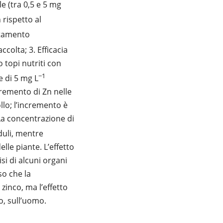
e (tra 0,5 e 5 mg
 rispetto al
attamento
accolta; 3. Efficacia
topi nutriti con
−1
e di 5 mg L
cremento di Zn nelle
ollo; l’incremento è
a concentrazione di
duli, mentre
lle piante. L’effetto
si di alcuni organi
so che la
zinco, ma l’effetto
co, sull’uomo.