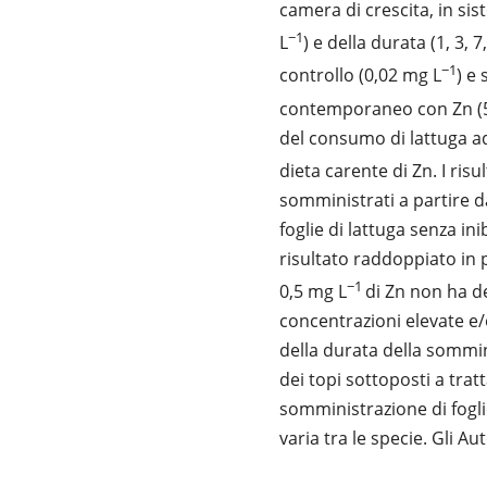
camera di crescita, in si
−1
L
) e della durata (1, 3,
−1
controllo (0,02 mg L
) e
contemporaneo con Zn (
del consumo di lattuga a
dieta carente di Zn. I ris
somministrati a partire d
foglie di lattuga senza ini
risultato raddoppiato in
−1
0,5 mg L
di Zn non ha d
concentrazioni elevate e/
della durata della sommini
dei topi sottoposti a trat
somministrazione di fogli
varia tra le specie. Gli A