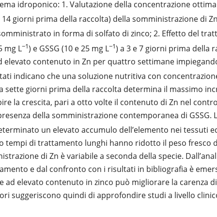
stema idroponico: 1. Valutazione della concentrazione ottimal
 7, 14 giorni prima della raccolta) della somministrazione di Zn
 somministrato in forma di solfato di zinco; 2. Effetto del tr
−1
−1
5 mg L
) e GSSG (10 e 25 mg L
) a 3 e 7 giorni prima della r
d elevato contenuto in Zn per quattro settimane impiegando 
ultati indicano che una soluzione nutritiva con concentrazion
a sette giorni prima della raccolta determina il massimo in
bire la crescita, pari a otto volte il contenuto di Zn nel contr
 presenza della somministrazione contemporanea di GSSG. L
eterminato un elevato accumulo dell’elemento nei tessuti e
o tempi di trattamento lunghi hanno ridotto il peso fresco de
strazione di Zn è variabile a seconda della specie. Dall’anali
tamento e dal confronto con i risultati in bibliografia è emer
e ad elevato contenuto in zinco può migliorare la carenza di 
utori suggeriscono quindi di approfondire studi a livello clini