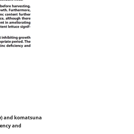
a
) and komatsuna
ciency and