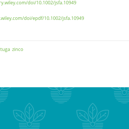
ary.wiley.com/doi/10.1002/jsfa.10949
y.wiley.com/doi/epdf/10.1002/jsfa.10949
ttuga
zinco