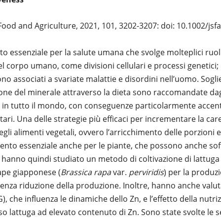
 Food and Agriculture, 2021, 101, 3202-3207: doi: 10.1002/jsf
to essenziale per la salute umana che svolge molteplici ruol
el corpo umano, come divisioni cellulari e processi genetici
no associati a svariate malattie e disordini nell’uomo. Sogli
zione del minerale attraverso la dieta sono raccomandate dag
ica in tutto il mondo, con conseguenze particolarmente accen
tari. Una delle strategie più efficaci per incrementare la ca
degli alimenti vegetali, ovvero l’arricchimento delle porzioni e
mento essenziale anche per le piante, che possono anche soff
lo hanno quindi studiato un metodo di coltivazione di lattuga 
nape giapponese (
Brassica rapa
var.
perviridis
) per la produzi
enza riduzione della produzione. Inoltre, hanno anche valuta
, che influenza le dinamiche dello Zn, e l’effetto della nutrizi
so lattuga ad elevato contenuto di Zn. Sono state svolte le 