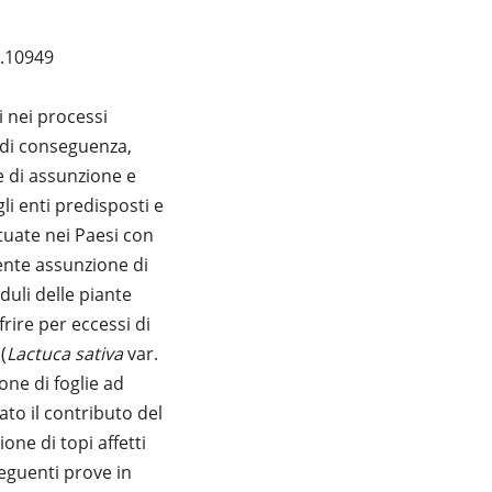
a.10949
i nei processi
; di conseguenza,
e di assunzione e
li enti predisposti e
tuate nei Paesi con
rente assunzione di
duli delle piante
rire per eccessi di
(
Lactuca
sativa
var.
one di foglie ad
to il contributo del
one di topi affetti
seguenti prove in