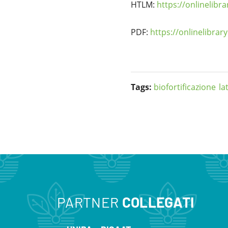
HTLM:
https://onlinelibr
PDF:
https://onlinelibrar
Tags:
biofortificazione
la
PARTNER
COLLEGATI