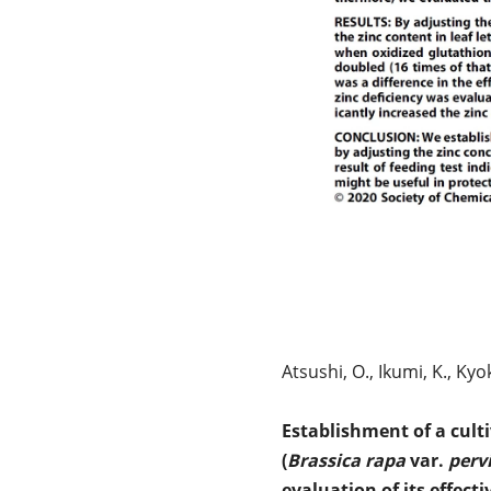
Atsushi, O., Ikumi, K., Kyo
Establishment of a culti
(
Brassica rapa
var.
pervi
evaluation of its effect