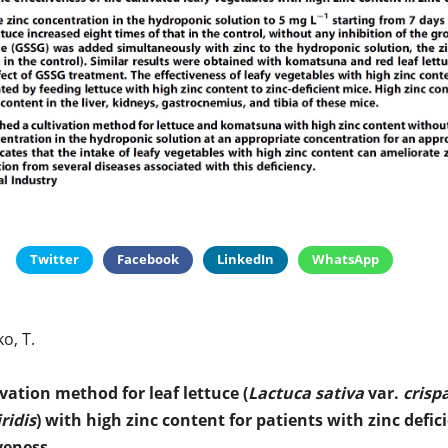
Twitter
Facebook
LinkedIn
WhatsApp
ko, T.
vation method for leaf lettuce (
Lactuca sativa
var.
crisp
ridis
) with high zinc content for patients with zinc defi
iveness