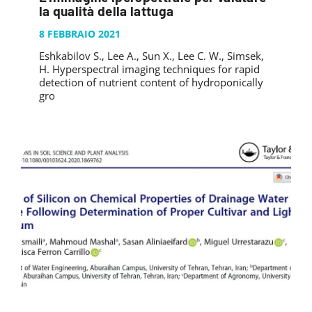
PUBBLICAZIONI
la qualità della lattuga
SYSMAN PROGETTI & SERVIZI SRL
ARTICOLO DELLA SETTIMANA
TASK 3.6
GALLERY
8 FEBBRAIO 2021
RASSEGNA STAMPA
TASK 3.7
Eshkabilov S., Lee A., Sun X., Lee C. W., Simsek,
FOTO GALLERY
CONTATTI
H. Hyperspectral imaging techniques for rapid
TESI DI LAUREA
TASK 3.8
VIDEO GALLERY
detection of nutrient content of hydroponically
gro
TASK 3.9
TASK 3.10