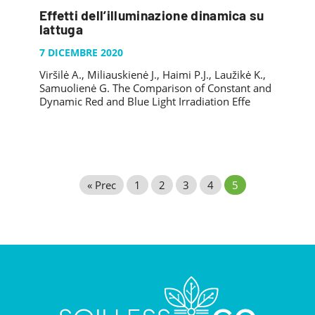
Effetti dell’illuminazione dinamica su
lattuga
7 DICEMBRE 2020
Viršilė A., Miliauskienė J., Haimi P.J., Laužikė K.,
Samuolienė G. The Comparison of Constant and
Dynamic Red and Blue Light Irradiation Effe
« Prec
1
2
3
4
5