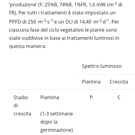
-2
‘produzione’ (F; 25%B, 74%R, 1%FR, 1,6 mW cm
di
FR). Per tutti i trattamenti è stato impostato un
-2
-1
-2
-1
PPFD di 250 ∙m
∙s
e un DLI di 14,40 ∙m
∙d
. Per
ciascuna fase del ciclo vegetativo le piante sono
state suddivise in base ai trattamenti luminosi in
questa maniera:
Spettro luminoso
Piantina
Crescita
Stadio
Piantina
P
C
di
(1-3 settimane
crescita
dopo la
germinazione)