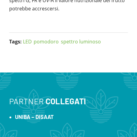
spettri G, FR e UV-A il valore nutrizionale del frutto
potrebbe accrescersi.
Tags:
LED
pomodoro
spettro luminoso
PARTNER
COLLEGATI
UNIBA – DISAAT