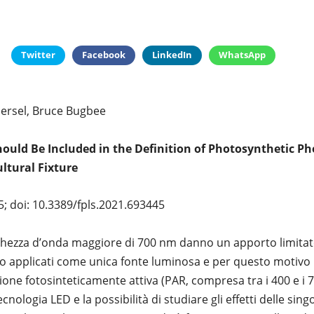
Twitter
Facebook
LinkedIn
WhatsApp
ersel, Bruce Bugbee
ould Be Included in the Definition of Photosynthetic P
ltural Fixture
5; doi: 10.3389/fpls.2021.693445
ghezza d’onda maggiore di 700 nm danno un apporto limitato 
o applicati come unica fonte luminosa e per questo motivo 
zione fotosinteticamente attiva (PAR, compresa tra i 400 e i 
ecnologia LED e la possibilità di studiare gli effetti delle si