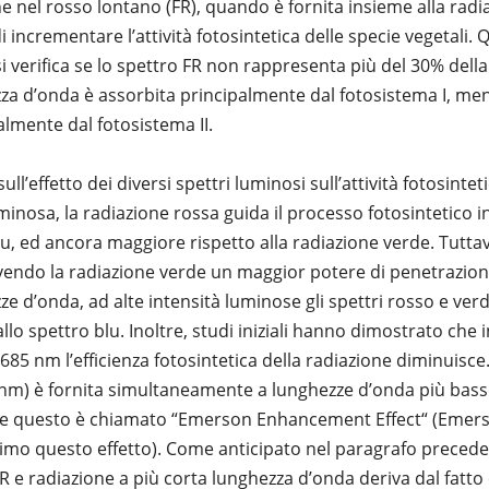
e nel rosso lontano (FR), quando è fornita insieme alla radi
i incrementare l’attività fotosintetica delle specie vegetali
a si verifica se lo spettro FR non rappresenta più del 30% della
a d’onda è assorbita principalmente dal fotosistema I, men
almente dal fotosistema II.
sull’effetto dei diversi spettri luminosi sull’attività fotosint
 luminosa, la radiazione rossa guida il processo fotosintetico
lu, ed ancora maggiore rispetto alla radiazione verde. Tuttav
endo la radiazione verde un maggior potere di penetrazion
zze d’onda, ad alte intensità luminose gli spettri rosso e verd
allo spettro blu. Inoltre, studi iniziali hanno dimostrato ch
685 nm l’efficienza fotosintetica della radiazione diminuisce
nm) è fornita simultaneamente a lunghezze d’onda più basse 
 e questo è chiamato “Emerson Enhancement Effect“ (Emerso
imo questo effetto). Come anticipato nel paragrafo precedent
FR e radiazione a più corta lunghezza d’onda deriva dal fatto