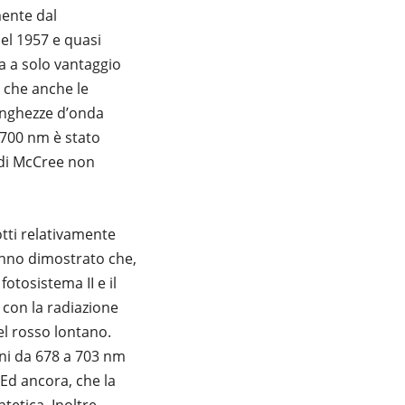
mente dal
el 1957 e quasi
ra a solo vantaggio
 che anche le
lunghezze d’onda
e 700 nm è stato
tudi McCree non
tti relativamente
 hanno dimostrato che,
otosistema II e il
con la radiazione
el rosso lontano.
ni da 678 a 703 nm
. Ed ancora, che la