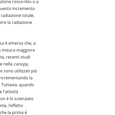
azione rosso+blu o a
. Questo incremento
 radiazione totale,
tre la radiazione
etica è emerso che, a
 in misura maggiore
ia, recenti studi
e nella
canopy
,
e sono utilizzati più
e incrementando la
. Tuttavia, quando
l’attività
n è lo scienziato
e, l’effetto
 che la prima è