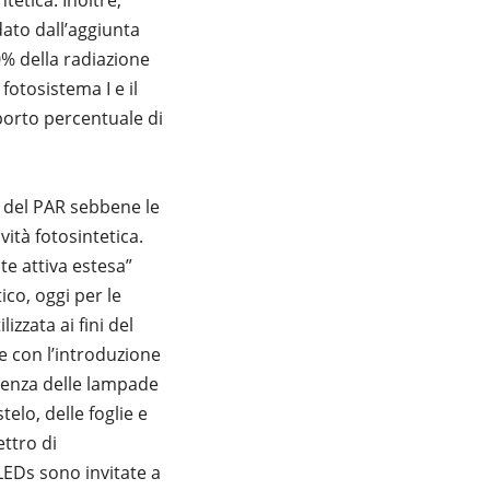
tetica. Inoltre,
dato dall’aggiunta
0% della radiazione
 fotosistema I e il
porto percentuale di
 del PAR sebbene le
vità fotosintetica.
e attiva estesa”
ico, oggi per le
zzata ai fini del
re con l’introduzione
cienza delle lampade
elo, delle foglie e
ettro di
LEDs sono invitate a