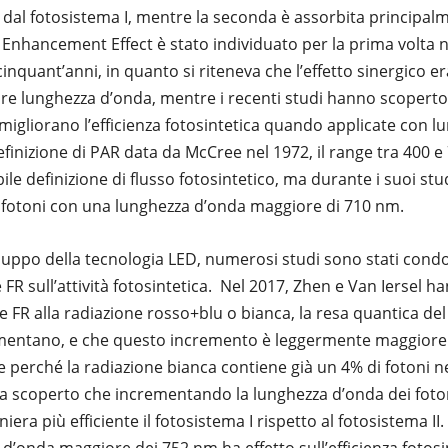
dal fotosistema I, mentre la seconda è assorbita principal
 Enhancement Effect è stato individuato per la prima volta n
cinquant’anni, in quanto si riteneva che l’effetto sinergico e
ore lunghezza d’onda, mentre i recenti studi hanno scoperto
igliorano l’efficienza fotosintetica quando applicate con 
definizione di PAR data da McCree nel 1972, il range tra 400 
ile definizione di flusso fotosintetico, ma durante i suoi s
i fotoni con una lunghezza d’onda maggiore di 710 nm.
luppo della tecnologia LED, numerosi studi sono stati condo
ne FR sull’attività fotosintetica. Nel 2017, Zhen e Van Iersel
FR alla radiazione rosso+blu o bianca, la resa quantica del f
ementano, e che questo incremento è leggermente maggiore 
perché la radiazione bianca contiene già un 4% di fotoni n
a scoperto che incrementando la lunghezza d’onda dei foto
iera più efficiente il fotosistema I rispetto al fotosistema II