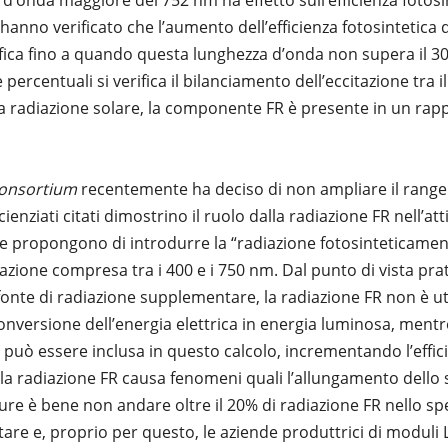
d’onda maggiore dei 752 nm ha effetto sull’efficienza fotosin
hanno verificato che l’aumento dell’efficienza fotosintetica 
rifica fino a quando questa lunghezza d’onda non supera il 3
percentuali si verifica il bilanciamento dell’eccitazione tra il
la radiazione solare, la componente FR è presente in un rap
Consortium
recentemente ha deciso di non ampliare il range
ienziati citati dimostrino il ruolo dalla radiazione FR nell’atti
 propongono di introdurre la “radiazione fotosinteticament
azione compresa tra i 400 e i 750 nm. Dal punto di vista prat
nte di radiazione supplementare, la radiazione FR non è utili
 conversione dell’energia elettrica in energia luminosa, ment
R può essere inclusa in questo calcolo, incrementando l’effi
la radiazione FR causa fenomeni quali l’allungamento dello st
ture è bene non andare oltre il 20% di radiazione FR nello sp
re e, proprio per questo, le aziende produttrici di moduli 