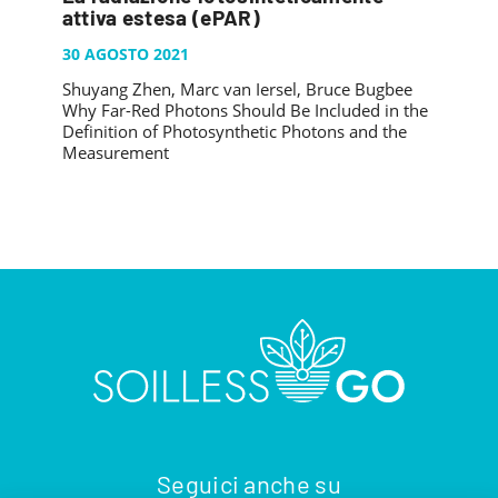
PUBBLICAZIONI
attiva estesa (ePAR)
SYSMAN PROGETTI & SERVIZI SRL
ARTICOLO DELLA SETTIMANA
TASK 3.6
GALLERY
30 AGOSTO 2021
RASSEGNA STAMPA
TASK 3.7
Shuyang Zhen, Marc van Iersel, Bruce Bugbee
FOTO GALLERY
CONTATTI
Why Far-Red Photons Should Be Included in the
TESI DI LAUREA
TASK 3.8
VIDEO GALLERY
Definition of Photosynthetic Photons and the
Measurement
TASK 3.9
TASK 3.10
Seguici anche su