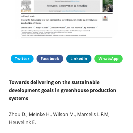
PUBBLICAZIONI
SYSMAN PROGETTI & SERVIZI SRL
ARTICOLO DELLA SETTIMANA
TASK 3.6
GALLERY
RASSEGNA STAMPA
TASK 3.7
FOTO GALLERY
CONTATTI
TESI DI LAUREA
TASK 3.8
VIDEO GALLERY
TASK 3.9
TASK 3.10
Twitter
Facebook
LinkedIn
WhatsApp
Towards delivering on the sustainable
development goals in greenhouse production
systems
Zhou D., Meinke H., Wilson M., Marcelis L.F.M,
Heuvelink E.