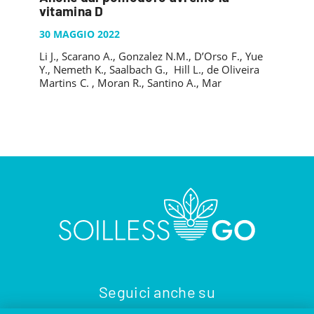
PUBBLICAZIONI
vitamina D
SYSMAN PROGETTI & SERVIZI SRL
ARTICOLO DELLA SETTIMANA
TASK 3.6
GALLERY
30 MAGGIO 2022
RASSEGNA STAMPA
TASK 3.7
Li J., Scarano A., Gonzalez N.M., D’Orso F., Yue
FOTO GALLERY
CONTATTI
Y., Nemeth K., Saalbach G., Hill L., de Oliveira
TESI DI LAUREA
TASK 3.8
VIDEO GALLERY
Martins C. , Moran R., Santino A., Mar
TASK 3.9
TASK 3.10
Seguici anche su