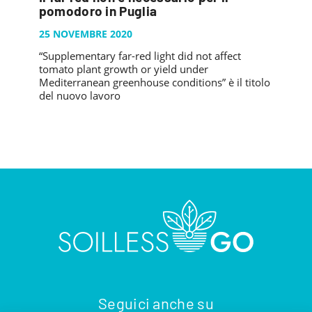
PUBBLICAZIONI
pomodoro in Puglia
SYSMAN PROGETTI & SERVIZI SRL
ARTICOLO DELLA SETTIMANA
TASK 3.6
GALLERY
25 NOVEMBRE 2020
RASSEGNA STAMPA
TASK 3.7
“Supplementary far-red light did not affect
FOTO GALLERY
CONTATTI
tomato plant growth or yield under
TESI DI LAUREA
TASK 3.8
VIDEO GALLERY
Mediterranean greenhouse conditions” è il titolo
del nuovo lavoro
TASK 3.9
TASK 3.10
Seguici anche su