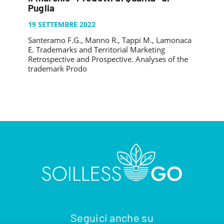
PUBBLICAZIONI
Puglia
SYSMAN PROGETTI & SERVIZI SRL
ARTICOLO DELLA SETTIMANA
TASK 3.6
GALLERY
19 SETTEMBRE 2022
RASSEGNA STAMPA
TASK 3.7
Santeramo F.G., Manno R., Tappi M., Lamonaca
FOTO GALLERY
CONTATTI
E. Trademarks and Territorial Marketing
TESI DI LAUREA
TASK 3.8
VIDEO GALLERY
Retrospective and Prospective. Analyses of the
trademark Prodo
TASK 3.9
TASK 3.10
Seguici anche su