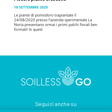
PUBBLICAZIONI
SYSMAN PROGETTI & SERVIZI SRL
18 SETTEMBRE 2020
ARTICOLO DELLA SETTIMANA
TASK 3.6
GALLERY
Le piante di pomodoro trapiantate il
RASSEGNA STAMPA
TASK 3.7
24/08/2020 presso l’azienda sperimentale La
FOTO GALLERY
CONTATTI
Noria presentano ormai i primi palchi fiorali ben
TESI DI LAUREA
TASK 3.8
formati! In quest
VIDEO GALLERY
TASK 3.9
TASK 3.10
Seguici anche su