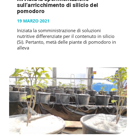
PUBBLICAZIONI
sull’arricchimento di silicio del
SYSMAN PROGETTI & SERVIZI SRL
ARTICOLO DELLA SETTIMANA
TASK 3.6
pomodoro
GALLERY
RASSEGNA STAMPA
TASK 3.7
19 MARZO 2021
FOTO GALLERY
CONTATTI
Iniziata la somministrazione di soluzioni
TESI DI LAUREA
TASK 3.8
VIDEO GALLERY
nutritive differenziate per il contenuto in silicio
TASK 3.9
(Si). Pertanto, metà delle piante di pomodoro in
alleva
TASK 3.10