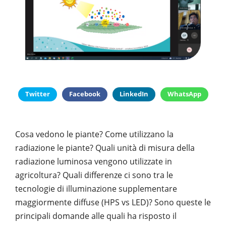
PUBBLICAZIONI
SYSMAN PROGETTI & SERVIZI SRL
ARTICOLO DELLA SETTIMANA
TASK 3.6
GALLERY
RASSEGNA STAMPA
TASK 3.7
FOTO GALLERY
CONTATTI
TESI DI LAUREA
TASK 3.8
VIDEO GALLERY
TASK 3.9
TASK 3.10
Twitter
Facebook
LinkedIn
WhatsApp
Cosa vedono le piante? Come utilizzano la
radiazione le piante? Quali unità di misura della
radiazione luminosa vengono utilizzate in
agricoltura? Quali differenze ci sono tra le
tecnologie di illuminazione supplementare
maggiormente diffuse (HPS vs LED)? Sono queste le
principali domande alle quali ha risposto il