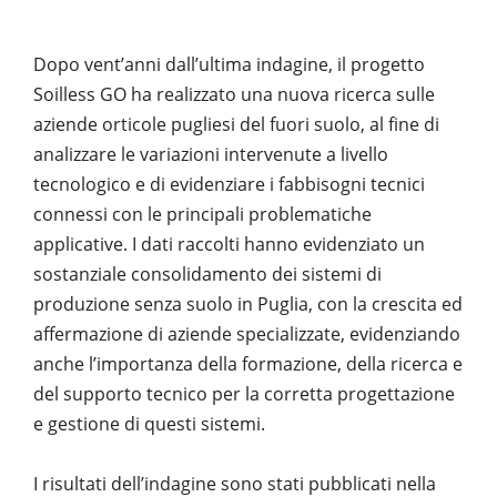
PUBBLICAZIONI
SYSMAN PROGETTI & SERVIZI SRL
ARTICOLO DELLA SETTIMANA
TASK 3.6
GALLERY
Dopo vent’anni dall’ultima indagine, il progetto
RASSEGNA STAMPA
TASK 3.7
FOTO GALLERY
Soilless GO ha realizzato una nuova ricerca sulle
CONTATTI
TESI DI LAUREA
TASK 3.8
aziende orticole pugliesi del fuori suolo, al fine di
VIDEO GALLERY
TASK 3.9
analizzare le variazioni intervenute a livello
tecnologico e di evidenziare i fabbisogni tecnici
TASK 3.10
connessi con le principali problematiche
applicative. I dati raccolti hanno evidenziato un
sostanziale consolidamento dei sistemi di
produzione senza suolo in Puglia, con la crescita ed
affermazione di aziende specializzate, evidenziando
anche l’importanza della formazione, della ricerca e
del supporto tecnico per la corretta progettazione
e gestione di questi sistemi.
I risultati dell’indagine sono stati pubblicati nella