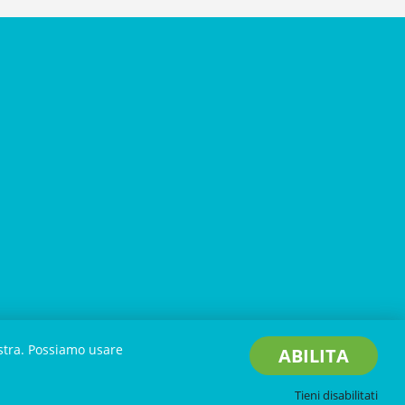
ostra. Possiamo usare
ABILITA
icy
-
Credits
Tieni disabilitati