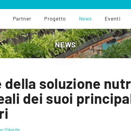
Partner
Progetto
News
Eventi
NEWS
 della soluzione nutr
ali dei suoi principa
ri
o D'Aprile