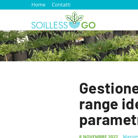
Home
Contatti
Gestione
range ide
paramet
8 NOVEMBRE 2022
Massim