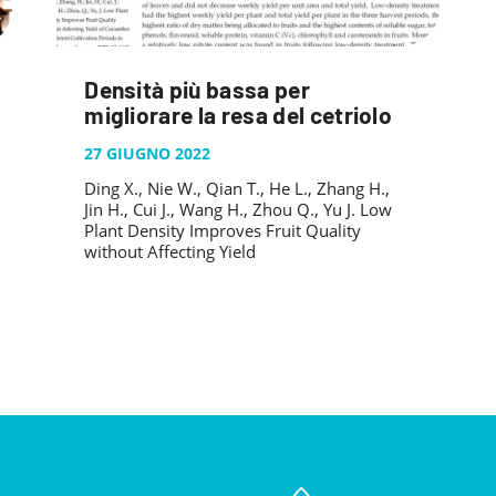
Densità più bassa per
migliorare la resa del cetriolo
27 GIUGNO 2022
Ding X., Nie W., Qian T., He L., Zhang H.,
Jin H., Cui J., Wang H., Zhou Q., Yu J. Low
Plant Density Improves Fruit Quality
without Affecting Yield