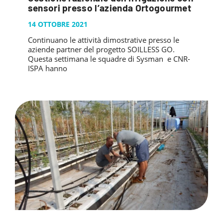
PUBBLICAZIONI
sensori presso l’azienda Ortogourmet
SYSMAN PROGETTI & SERVIZI SRL
ARTICOLO DELLA SETTIMANA
TASK 3.6
GALLERY
14 OTTOBRE 2021
RASSEGNA STAMPA
TASK 3.7
Continuano le attività dimostrative presso le
FOTO GALLERY
CONTATTI
aziende partner del progetto SOILLESS GO.
TESI DI LAUREA
TASK 3.8
VIDEO GALLERY
Questa settimana le squadre di Sysman e CNR-
ISPA hanno
TASK 3.9
TASK 3.10