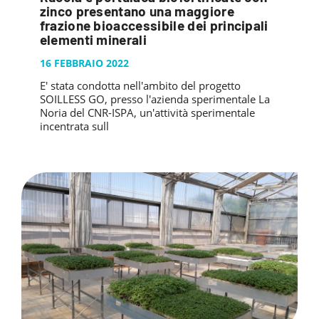
PUBBLICAZIONI
zinco presentano una maggiore
SYSMAN PROGETTI & SERVIZI SRL
ARTICOLO DELLA SETTIMANA
TASK 3.6
frazione bioaccessibile dei principali
GALLERY
elementi minerali
RASSEGNA STAMPA
TASK 3.7
FOTO GALLERY
16 FEBBRAIO 2022
CONTATTI
TESI DI LAUREA
TASK 3.8
VIDEO GALLERY
E' stata condotta nell'ambito del progetto
TASK 3.9
SOILLESS GO, presso l'azienda sperimentale La
Noria del CNR-ISPA, un'attività sperimentale
TASK 3.10
incentrata sull