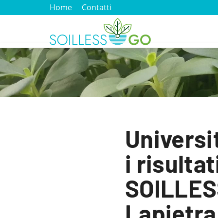
Home
Contatti
Universi
i risulta
SOILLESS
Lapietra