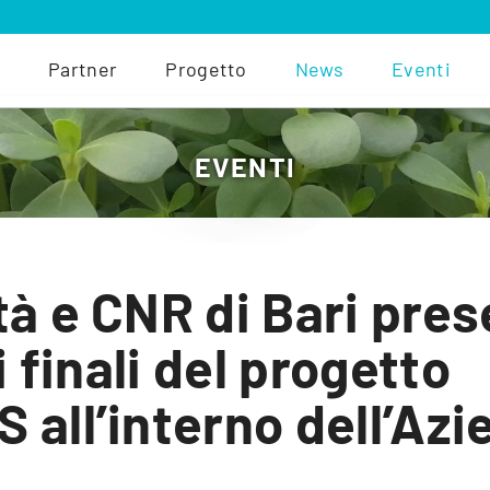
Partner
Progetto
News
Eventi
EVENTI
tà e CNR di Bari pre
ti finali del progetto
 all’interno dell’Azi