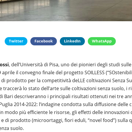
Twitter
Facebook
LinkedIn
WhatsApp
ossi
, dell’Università di Pisa, uno dei pionieri degli studi sull
9 aprile il convegno finale del progetto SOILLESS (“SOstenibi
di prodotto per la competitività deLLE coltivazioni Senza Suo
traccerà lo stato dell’arte sulle coltivazioni senza suolo, i r
i Bari descriveranno i principali risultati ottenuti nei tre anni
 Puglia 2014-2022: l’indagine condotta sulla diffusione delle
in modo più efficiente le risorse, gli effetti delle innovazioni
 e di prodotto (microortaggi, fiori eduli, “novel food”) sulla q
senza suolo.