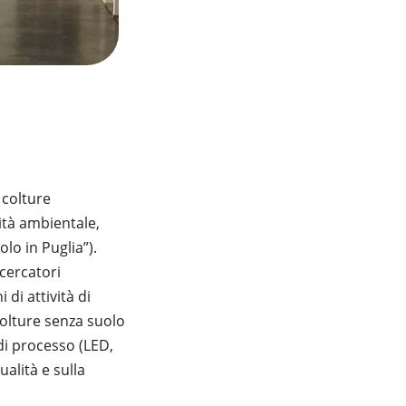
e colture
lità ambientale,
lo in Puglia”).
icercatori
 di attività di
 colture senza suolo
 di processo (LED,
ualità e sulla