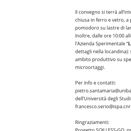
Il convegno si terrà all’int
chiusa in ferro e vetro, a 
pomodoro su lastre di lan
Inoltre, dalle ore 10:00 a
l’Azienda Sperimentale “
L
dettagli nella locandina):
ambito produttivo su speci
microortaggi.
Per info e contatti:
pietro.santamaria@uniba.i
dell’Università degli Stud
francesco.serio@ispa.cnr.i
Ringraziamenti:
Progetto SOILLESS-GO, pr