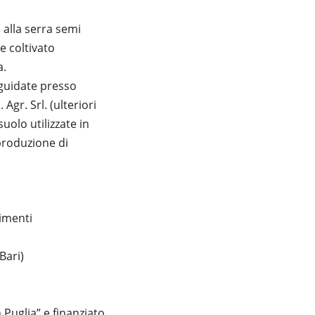
 alla serra semi
ne coltivato
a.
e guidate presso
 Agr. Srl. (ulteriori
uolo utilizzate in
 produzione di
limenti
Bari)
Puglia” e finanziato