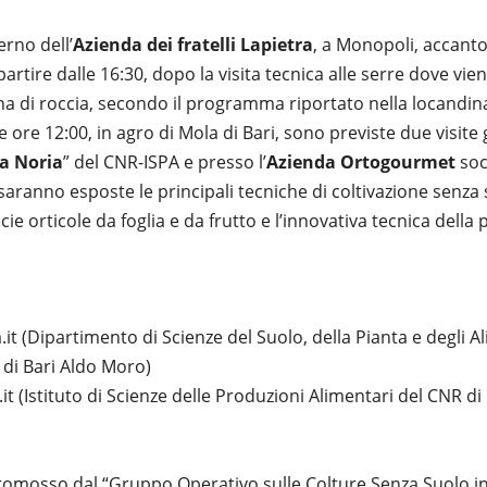
erno dell’
Azienda dei fratelli Lapietra
, a Monopoli, accanto
partire dalle 16:30, dopo la visita tecnica alle serre dove vie
a di roccia, secondo il programma riportato nella locandin
lle ore 12:00, in agro di Mola di Bari, sono previste due visit
a Noria
” del CNR-ISPA e presso l’
Azienda Ortogourmet
soc.
 saranno esposte le principali tecniche di coltivazione senza s
e orticole da foglia e da frutto e l’innovativa tecnica della
t (Dipartimento di Scienze del Suolo, della Pianta e degli A
i di Bari Aldo Moro)
t (Istituto di Scienze delle Produzioni Alimentari del CNR di 
omosso dal “Gruppo Operativo sulle Colture Senza Suolo in 