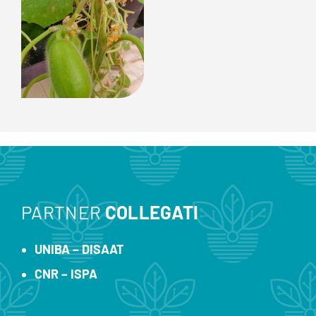
PARTNER
COLLEGATI
UNIBA – DISAAT
CNR – ISPA