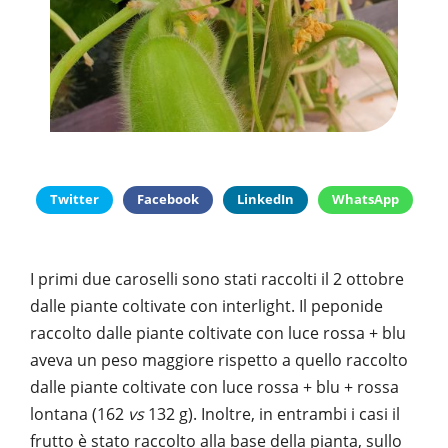
PUBBLICAZIONI
SYSMAN PROGETTI & SERVIZI SRL
ARTICOLO DELLA SETTIMANA
TASK 3.6
GALLERY
RASSEGNA STAMPA
TASK 3.7
FOTO GALLERY
CONTATTI
TESI DI LAUREA
TASK 3.8
VIDEO GALLERY
TASK 3.9
TASK 3.10
Twitter
Facebook
LinkedIn
WhatsApp
I primi due caroselli sono stati raccolti il 2 ottobre
dalle piante coltivate con interlight. Il peponide
raccolto dalle piante coltivate con luce rossa + blu
aveva un peso maggiore rispetto a quello raccolto
dalle piante coltivate con luce rossa + blu + rossa
lontana (162
vs
132 g). Inoltre, in entrambi i casi il
frutto è stato raccolto alla base della pianta, sullo