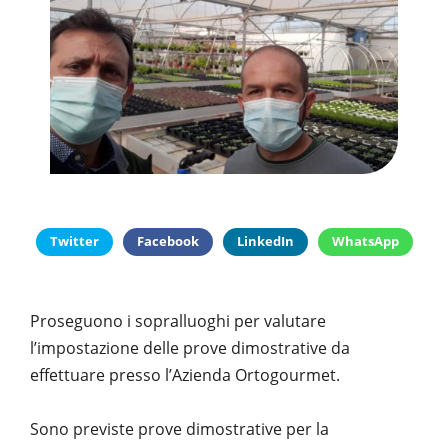
PUBBLICAZIONI
SYSMAN PROGETTI & SERVIZI SRL
ARTICOLO DELLA SETTIMANA
TASK 3.6
GALLERY
RASSEGNA STAMPA
TASK 3.7
FOTO GALLERY
CONTATTI
TESI DI LAUREA
TASK 3.8
VIDEO GALLERY
TASK 3.9
TASK 3.10
Twitter
Facebook
LinkedIn
WhatsApp
Proseguono i sopralluoghi per valutare
l’impostazione delle prove dimostrative da
effettuare presso l’Azienda Ortogourmet.
Sono previste prove dimostrative per la