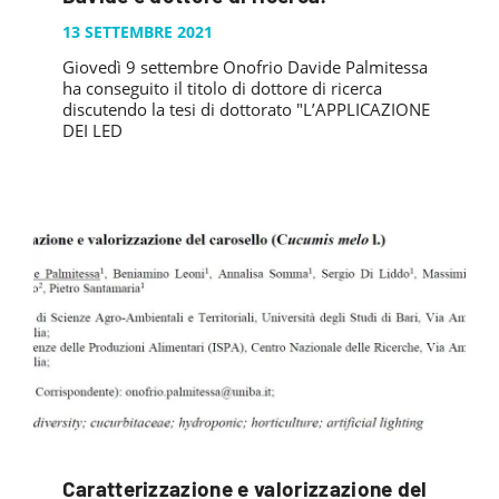
PUBBLICAZIONI
SYSMAN PROGETTI & SERVIZI SRL
13 SETTEMBRE 2021
ARTICOLO DELLA SETTIMANA
TASK 3.6
GALLERY
Giovedì 9 settembre Onofrio Davide Palmitessa
RASSEGNA STAMPA
TASK 3.7
ha conseguito il titolo di dottore di ricerca
FOTO GALLERY
CONTATTI
discutendo la tesi di dottorato "L’APPLICAZIONE
TESI DI LAUREA
TASK 3.8
DEI LED
VIDEO GALLERY
TASK 3.9
TASK 3.10
Caratterizzazione e valorizzazione del