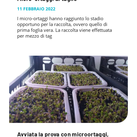
PUBBLICAZIONI
SYSMAN PROGETTI & SERVIZI SRL
11 FEBBRAIO 2022
ARTICOLO DELLA SETTIMANA
TASK 3.6
GALLERY
I micro-ortaggi hanno raggiunto lo stadio
RASSEGNA STAMPA
TASK 3.7
opportuno per la raccolta, ovvero quello di
FOTO GALLERY
CONTATTI
prima foglia vera. La raccolta viene effettuata
TESI DI LAUREA
TASK 3.8
per mezzo di tag
VIDEO GALLERY
TASK 3.9
TASK 3.10
Avviata la prova con microortaggi,