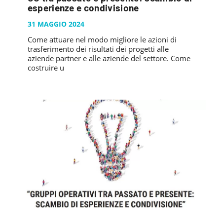
PUBBLICAZIONI
esperienze e condivisione
SYSMAN PROGETTI & SERVIZI SRL
ARTICOLO DELLA SETTIMANA
TASK 3.6
GALLERY
31 MAGGIO 2024
RASSEGNA STAMPA
TASK 3.7
Come attuare nel modo migliore le azioni di
FOTO GALLERY
CONTATTI
trasferimento dei risultati dei progetti alle
TESI DI LAUREA
TASK 3.8
VIDEO GALLERY
aziende partner e alle aziende del settore. Come
costruire u
TASK 3.9
TASK 3.10