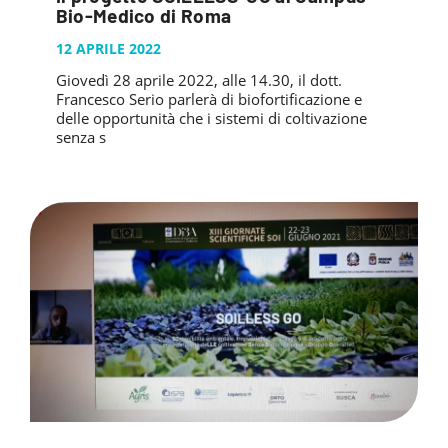
PUBBLICAZIONI
Bio-Medico di Roma
SYSMAN PROGETTI & SERVIZI SRL
ARTICOLO DELLA SETTIMANA
TASK 3.6
GALLERY
12 APRILE 2022
RASSEGNA STAMPA
TASK 3.7
Giovedì 28 aprile 2022, alle 14.30, il dott.
FOTO GALLERY
CONTATTI
Francesco Serio parlerà di biofortificazione e
TESI DI LAUREA
TASK 3.8
VIDEO GALLERY
delle opportunità che i sistemi di coltivazione
senza s
TASK 3.9
TASK 3.10