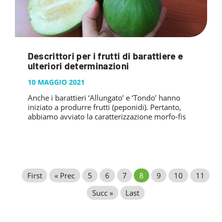
Descrittori per i frutti di barattiere e
ulteriori determinazioni
10 MAGGIO 2021
Anche i barattieri ‘Allungato’ e ‘Tondo’ hanno
iniziato a produrre frutti (peponidi). Pertanto,
abbiamo avviato la caratterizzazione morfo-fis
First
« Prec
5
6
7
8
9
10
11
Succ »
Last