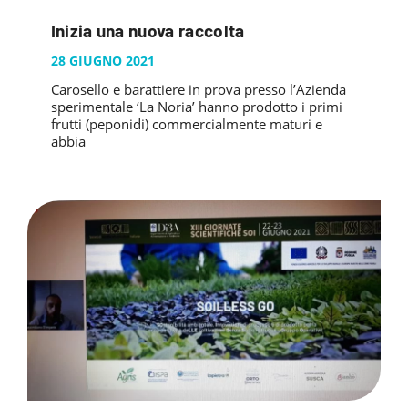
PUBBLICAZIONI
SYSMAN PROGETTI & SERVIZI SRL
ARTICOLO DELLA SETTIMANA
Inizia una nuova raccolta
TASK 3.6
GALLERY
RASSEGNA STAMPA
28 GIUGNO 2021
TASK 3.7
FOTO GALLERY
CONTATTI
Carosello e barattiere in prova presso l’Azienda
TESI DI LAUREA
TASK 3.8
sperimentale ‘La Noria’ hanno prodotto i primi
VIDEO GALLERY
frutti (peponidi) commercialmente maturi e
TASK 3.9
abbia
TASK 3.10