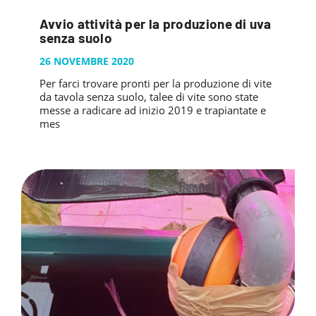
PUBBLICAZIONI
SYSMAN PROGETTI & SERVIZI SRL
ARTICOLO DELLA SETTIMANA
Avvio attività per la produzione di uva
TASK 3.6
GALLERY
senza suolo
RASSEGNA STAMPA
TASK 3.7
FOTO GALLERY
26 NOVEMBRE 2020
CONTATTI
TESI DI LAUREA
TASK 3.8
VIDEO GALLERY
Per farci trovare pronti per la produzione di vite
da tavola senza suolo, talee di vite sono state
TASK 3.9
messe a radicare ad inizio 2019 e trapiantate e
TASK 3.10
mes