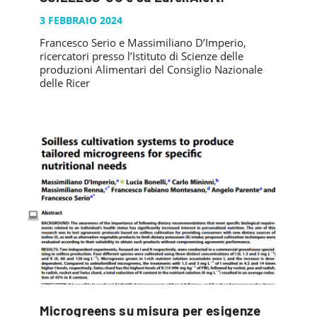
PUBBLICAZIONI
SYSMAN PROGETTI & SERVIZI SRL
3 FEBBRAIO 2024
ARTICOLO DELLA SETTIMANA
TASK 3.6
GALLERY
Francesco Serio e Massimiliano D’Imperio,
RASSEGNA STAMPA
TASK 3.7
ricercatori presso l’Istituto di Scienze delle
FOTO GALLERY
CONTATTI
produzioni Alimentari del Consiglio Nazionale
TESI DI LAUREA
TASK 3.8
delle Ricer
VIDEO GALLERY
TASK 3.9
TASK 3.10
Microgreens su misura per esigenze