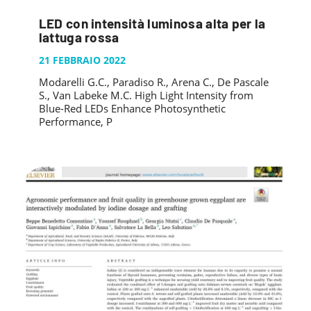
PUBBLICAZIONI
SYSMAN PROGETTI & SERVIZI SRL
ARTICOLO DELLA SETTIMANA
LED con intensità luminosa alta per la
TASK 3.6
GALLERY
lattuga rossa
RASSEGNA STAMPA
TASK 3.7
FOTO GALLERY
21 FEBBRAIO 2022
CONTATTI
TESI DI LAUREA
TASK 3.8
VIDEO GALLERY
Modarelli G.C., Paradiso R., Arena C., De Pascale
S., Van Labeke M.C. High Light Intensity from
TASK 3.9
Blue-Red LEDs Enhance Photosynthetic
TASK 3.10
Performance, P